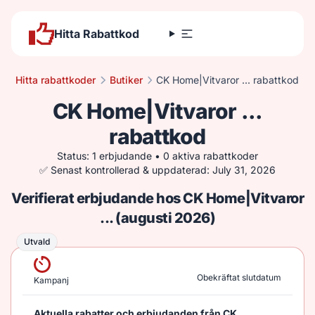
Hitta Rabattkod
Hitta rabattkoder
Butiker
CK Home|Vitvaror ... rabattkod
CK Home|Vitvaror ...
rabattkod
Status: 1 erbjudande • 0 aktiva rabattkoder
✅ Senast kontrollerad & uppdaterad: July 31, 2026
Verifierat erbjudande hos CK Home|Vitvaror
... (augusti 2026)
Utvald
Utvald
Obekräftat slutdatum
Kampanj
Aktuella rabatter och erbjudanden från CK