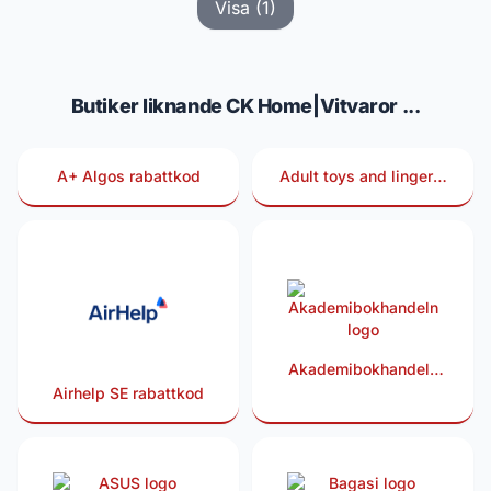
Visa (1)
Butiker liknande CK Home|Vitvaror ...
A+ Algos rabattkod
Adult toys and lingerie
rabattkod
Akademibokhandeln
rabattkod
Airhelp SE rabattkod