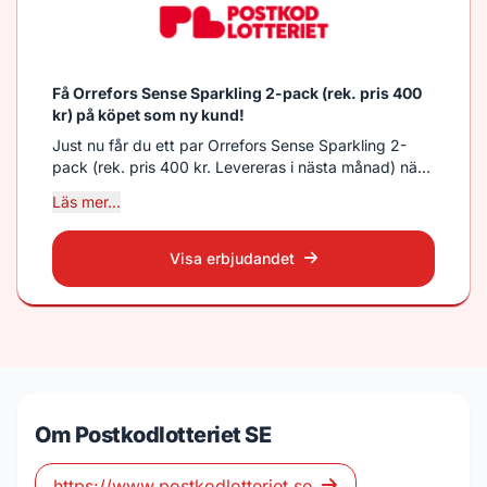
Få Orrefors Sense Sparkling 2-pack (rek. pris 400
kr) på köpet som ny kund!
Just nu får du ett par Orrefors Sense Sparkling 2-
pack (rek. pris 400 kr. Levereras i nästa månad) när
du som ny kund köpet minst en lott. Köp senast 31/8
Läs mer...
2026, gäller vid ett köptillfälle, max 1 lott.
Åldersgräns 18 år.
Visa erbjudandet
Om Postkodlotteriet SE
https://www.postkodlotteriet.se