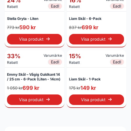
24%
16%
Eadl
Eadl
Rabatt
Rabatt
Stella Gryta - Liten
Liam Skål - 6-Pack
590 kr
699 kr
773 kr
837 kr
Visa produkt
Visa produkt
33%
15%
Varumärke
Varumärke
Eadl
Eadl
Rabatt
Rabatt
Emmy Skål – Vågig Guldkant 14
/ 25 cm - 6-Pack (Liten - 14cm)
Liam Skål - 1-Pack
699 kr
149 kr
1 050 kr
175 kr
Visa produkt
Visa produkt