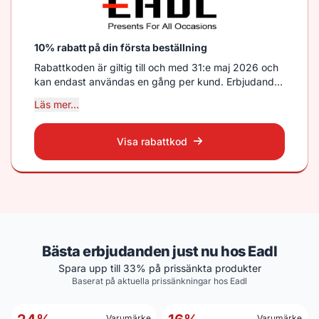
10% rabatt på din första beställning
Rabattkoden är giltig till och med 31:e maj 2026 och
kan endast användas en gång per kund. Erbjudandet
gäller på alla beställningar oavsett belopp.
Läs mer...
Rabattkoden måste anges vid köptillfället och kan
inte kombineras med andra erbjudanden eller
rabatter.
Visa rabattkod
Bästa erbjudanden just nu hos Eadl
Spara upp till 33% på prissänkta produkter
Baserat på aktuella prissänkningar hos Eadl
Varumärke
Varumärke