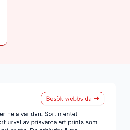
Besök webbsida
ver hela världen. Sortimentet
ort urval av prisvärda art prints som