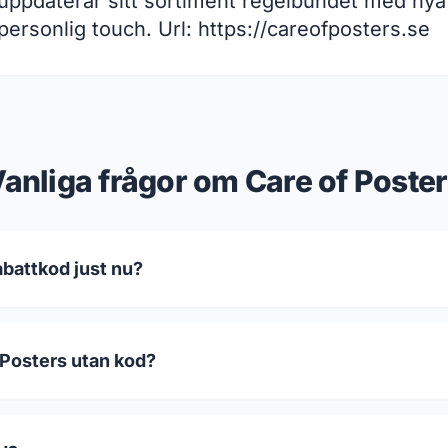
n uppdaterar sitt sortiment regelbundet med nya
 personlig touch. Url: https://careofposters.se
anliga frågor om Care of Poste
abattkod just nu?
 Posters utan kod?