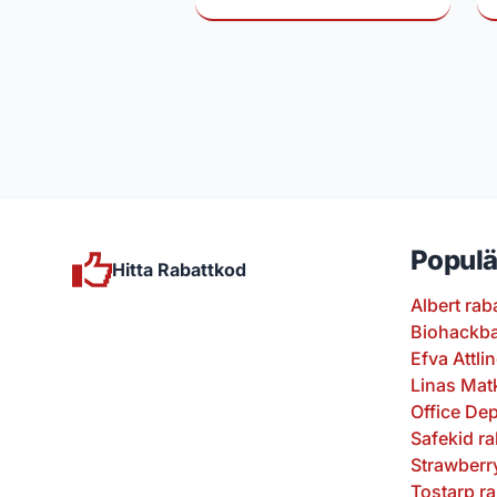
Populä
Hitta Rabattkod
Albert rab
Biohackba
Efva Attli
Linas Mat
Office De
Safekid r
Strawberr
Tostarp r