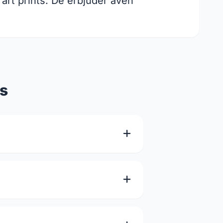
 art prints. De erbjuder även
rs