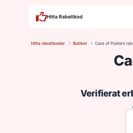
Hitta Rabattkod
Hitta rabattkoder
Butiker
Care of Posters ra
Ca
Verifierat e
U