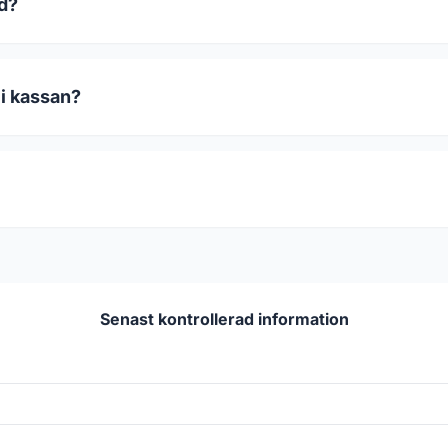
od?
 i kassan?
Senast kontrollerad information