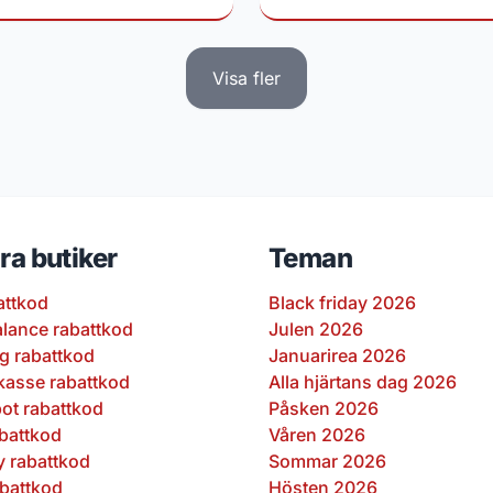
Visa fler
ra butiker
Teman
attkod
Black friday 2026
lance rabattkod
Julen 2026
ng rabattkod
Januarirea 2026
kasse rabattkod
Alla hjärtans dag 2026
pot rabattkod
Påsken 2026
abattkod
Våren 2026
y rabattkod
Sommar 2026
abattkod
Hösten 2026