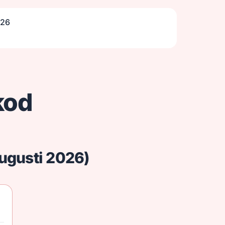
026
kod
augusti 2026)