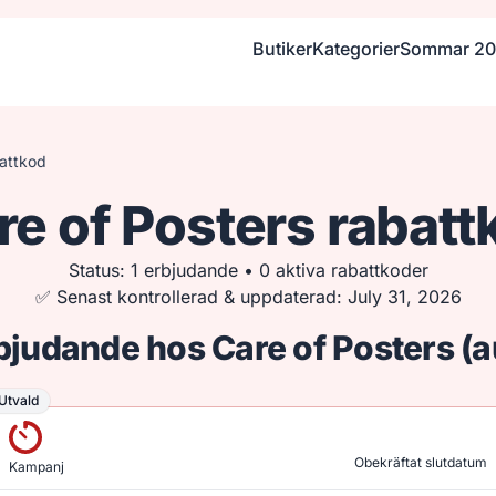
Butiker
Kategorier
Sommar 2
battkod
re of Posters rabatt
Status: 1 erbjudande • 0 aktiva rabattkoder
✅ Senast kontrollerad & uppdaterad: July 31, 2026
rbjudande hos Care of Posters (
Utvald
tvald
Obekräftat slutdatum
Kampanj