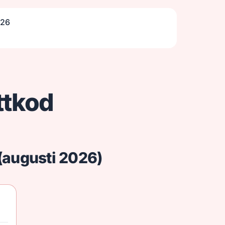
026
ttkod
 (augusti 2026)