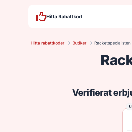
Hitta Rabattkod
Hitta rabattkoder
Butiker
Racketspecialisten
Rack
Verifierat erb
U
Ut