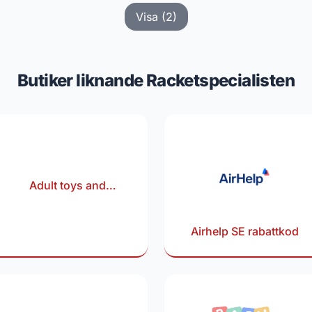
Visa (2)
Butiker liknande Racketspecialisten
Adult toys and
lingerie rabattkod
Airhelp SE rabattkod