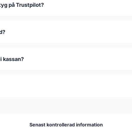
yg på Trustpilot?
od?
 i kassan?
Senast kontrollerad information