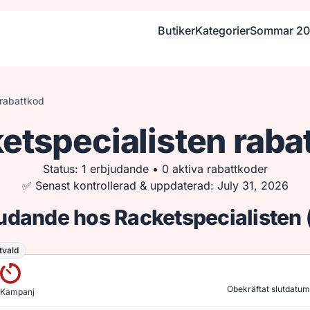
Butiker
Kategorier
Sommar 2
 rabattkod
etspecialisten raba
Status: 1 erbjudande • 0 aktiva rabattkoder
✅ Senast kontrollerad & uppdaterad: July 31, 2026
judande hos Racketspecialisten
tvald
vald
Obekräftat slutdatum
Kampanj