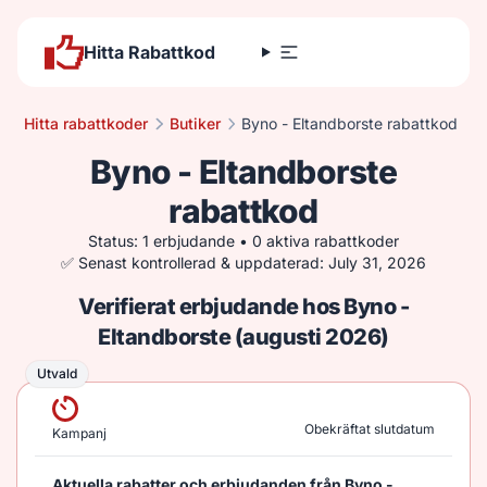
Hitta Rabattkod
Hitta rabattkoder
Butiker
Byno - Eltandborste rabattkod
Byno - Eltandborste
rabattkod
Status: 1 erbjudande • 0 aktiva rabattkoder
✅ Senast kontrollerad & uppdaterad: July 31, 2026
Verifierat erbjudande hos Byno -
Eltandborste (augusti 2026)
Utvald
Utvald
Obekräftat slutdatum
Kampanj
Aktuella rabatter och erbjudanden från Byno -