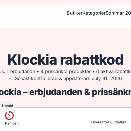
Butiker
Kategorier
Sommar 2
Klockia rabattkod
us: 1 erbjudande • 4 prissänkta produkter • 0 aktiva rabatt
✅ Senast kontrollerad & uppdaterad: July 31, 2026
lockia – erbjudanden & prissänk
Utvald
Utvald
Obekräftat slutdatum
Kampanj