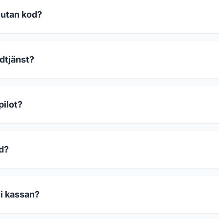
 utan kod?
dtjänst?
pilot?
od?
 i kassan?