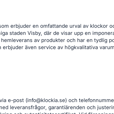
e som erbjuder en omfattande urval av klockor o
iga staden Visby, där de visar upp en imponera
 hemleverans av produkter och har en tydlig po
ken erbjuder även service av högkvalitativa v
 via e-post (info@klockia.se) och telefonnumme
l med leveransfrågor, garantiärenden och justeri