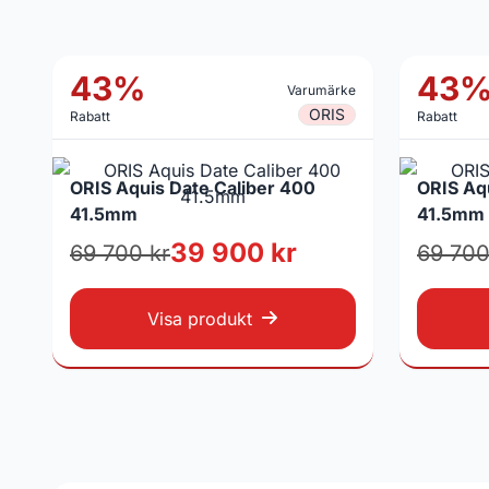
43%
43
Varumärke
ORIS
Rabatt
Rabatt
ORIS Aquis Date Caliber 400
ORIS Aq
41.5mm
41.5mm
39 900 kr
69 700 kr
69 700
Visa produkt