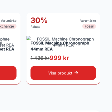
30%
Varumärke
Varumärke
Exchange
Fossil
Rabatt
el
FOSSIL Machine Chronograph
set REA
44mm REA
999 kr
1 436 kr
Visa produkt