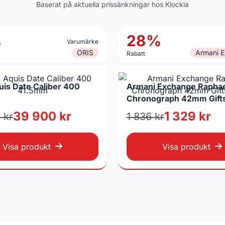
Baserat på aktuella prissänkningar hos Klockia
%
28%
Varumärke
ORIS
Armani 
Rabatt
uis Date Caliber 400
Armani Exchange Rapha
Chronograph 42mm Gift
39 900 kr
1 329 kr
 kr
1 836 kr
Visa produkt
Visa produkt