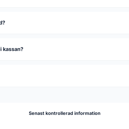
od?
 i kassan?
Senast kontrollerad information