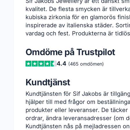
Sif Jakobs Jewellery är ett danskt
kvalitet. De flesta smycken är tillver
kubiska zirkonia för en glamorös fini
inspirerade av italienska städer. So
vardag och fest. Produkterna är tidlös
Omdöme på Trustpilot
4.4
(465 omdömen)
Kundtjänst
Kundtjänsten för Sif Jakobs är tillgäng
hjälper till med frågor om beställnin
produkter eller leveranser. De täcker
ordrar, ändra leveransadresser (om d
Kundtjänsten nås på mejladressen on