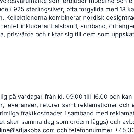
 smyckesvarumärke som erbjuder moderne och e
kade i 925 sterlingsilver, ofta förgyllda med 18
sh. Kollektionerna kombinerar nordisk designtrad
rtimentet inkluderar halsband, armband, örhäng
a, prisvärda och riktar sig till dem som uppskat
lig på vardagar från kl. 09.00 till 16.00 och kan
gar, leveranser, returer samt reklamationer och
 rimliga fraktkostnader i samband med reklamati
et sker samma dag som ordern läggs) och avbok
line@sifjakobs.com och telefonnummer +45 33