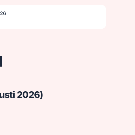
026
d
usti 2026)