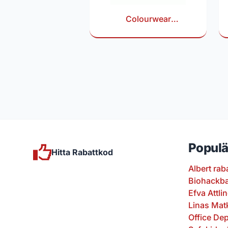
Colourwear
rabattkod
Populä
Hitta Rabattkod
Albert rab
Biohackba
Efva Attli
Linas Mat
Office De