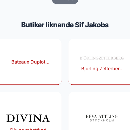
Butiker liknande Sif Jakobs
Bateaux Duplot
Björling Zetterberg
Watches rabattkod
rabattkod