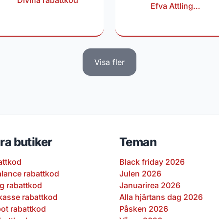
Divina rabattkod
Efva Attling
rabattkod
Visa fler
ra butiker
Teman
attkod
Black friday 2026
lance rabattkod
Julen 2026
ng rabattkod
Januarirea 2026
kasse rabattkod
Alla hjärtans dag 2026
pot rabattkod
Påsken 2026