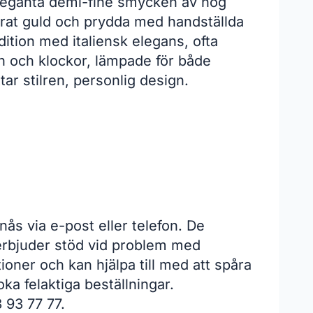
leganta demi-fine smycken av hög
 karat guld och prydda med handställda
ition med italiensk elegans, ofta
en och klockor, lämpade för både
tar stilren, personlig design.
 nås via e-post eller telefon. De
 erbjuder stöd vid problem med
oner och kan hjälpa till med att spåra
a felaktiga beställningar.
 93 77 77.