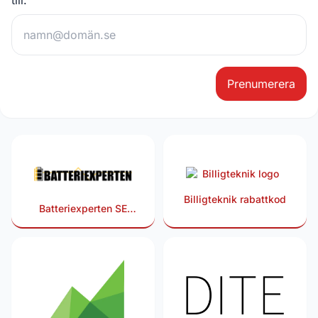
till.
Prenumerera
Billigteknik rabattkod
Batteriexperten SE
rabattkod