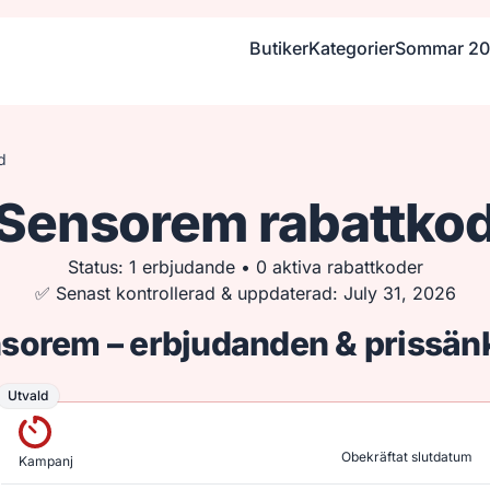
Butiker
Kategorier
Sommar 2
d
Sensorem rabattko
Status: 1 erbjudande • 0 aktiva rabattkoder
✅ Senast kontrollerad & uppdaterad: July 31, 2026
nsorem – erbjudanden & prissän
Utvald
Utvald
Obekräftat slutdatum
Kampanj