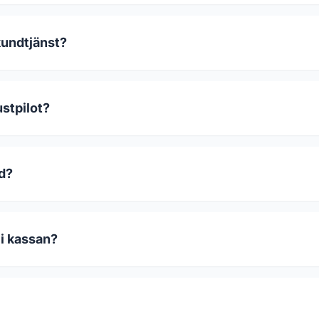
kundtjänst?
stpilot?
od?
 i kassan?