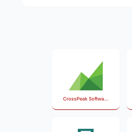
CrossPeak Software
rabattkod