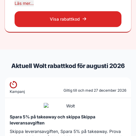
Läs mer...
och med den 31 december 2026. Erbjudandet gäller
endast nya användare som inte tidigare har gjort köp
eller använt en kampanjkod. Rabatterna är giltiga i 14
Visa rabattkod
dagar från det att koden anges. Wolt förbehåller sig
rätten att avbryta kampanjen vid misstanke om
bedrägeri.
Aktuell Wolt rabattkod för augusti 2026
Giltig till och med 27 december 2026
Kampanj
Spara 5% på takeaway och skippa Skippa
leveransavgiften
Skippa leveransavgiften, Spara 5% på takeaway. Prova