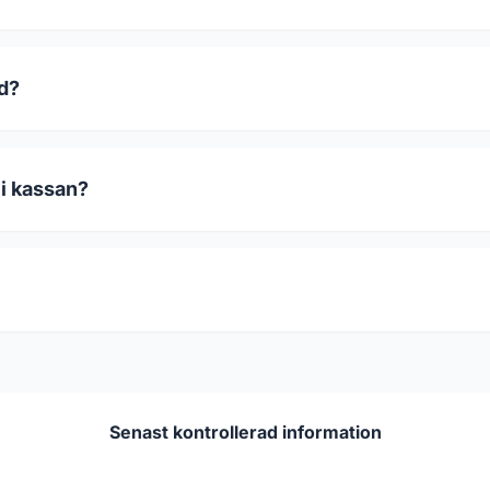
od?
 i kassan?
Senast kontrollerad information