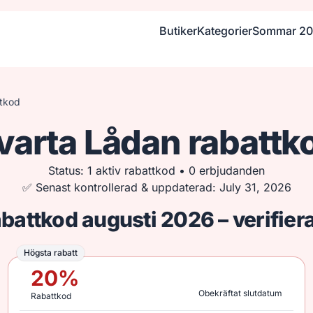
Butiker
Kategorier
Sommar 2
ttkod
varta Lådan rabattk
Status: 1 aktiv rabattkod • 0 erbjudanden
✅ Senast kontrollerad & uppdaterad: July 31, 2026
battkod augusti 2026 – verifie
Högsta rabatt
Högsta rabatt
20
%
Obekräftat slutdatum
Rabattkod