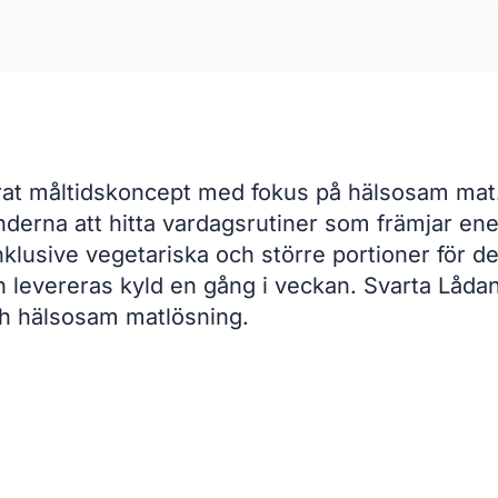
rat måltidskoncept med fokus på hälsosam mat.
underna att hitta vardagsrutiner som främjar en
inklusive vegetariska och större portioner för 
evereras kyld en gång i veckan. Svarta Lådan st
h hälsosam matlösning.