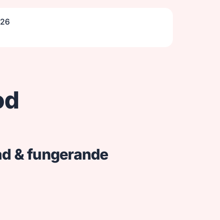
026
od
rad & fungerande