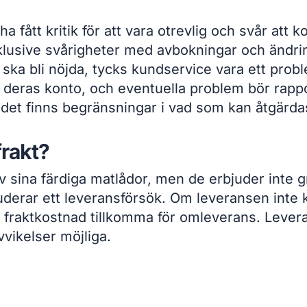
ha fått kritik för att vara otrevlig och svår a
nklusive svårigheter med avbokningar och ändrin
a ska bli nöjda, tycks kundservice vara ett pr
via deras konto, och eventuella problem bör rap
 det finns begränsningar i vad som kan åtgärda
frakt?
 sina färdiga matlådor, men de erbjuder inte g
kluderar ett leveransförsök. Om leveransen inte k
a fraktkostnad tillkomma för omleverans. Lever
vikelser möjliga.