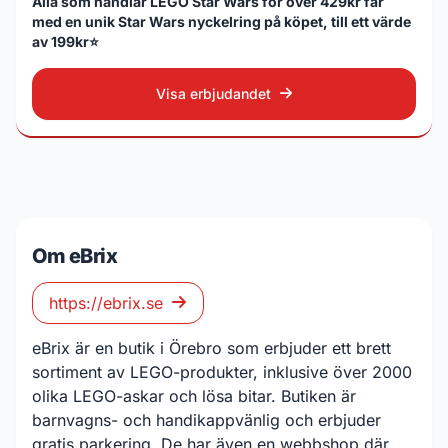
Alla som handlar LEGO Star Wars för över 429kr får
med en unik Star Wars nyckelring på köpet, till ett värde
av 199kr⭐️
Visa erbjudandet
Om eBrix
https://ebrix.se
eBrix är en butik i Örebro som erbjuder ett brett
sortiment av LEGO-produkter, inklusive över 2000
olika LEGO-askar och lösa bitar. Butiken är
barnvagns- och handikappvänlig och erbjuder
gratis parkering. De har även en webbshop där