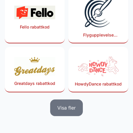
Fello rabattkod
Flygupplevelse
rabattkod
Greatdays rabattkod
HowdyDance rabattkod
Visa fler