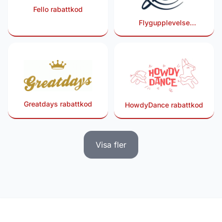
Fello rabattkod
Flygupplevelse
rabattkod
Greatdays rabattkod
HowdyDance rabattkod
Visa fler