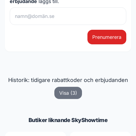
erbjudande
läggs till.
Prenumerera
Historik: tidigare rabattkoder och erbjudanden
Visa (3)
Butiker liknande SkyShowtime