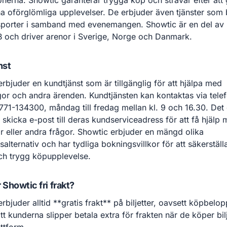
nerna. Showtic garanterar trygga köp och strävar efter att
a oförglömliga upplevelser. De erbjuder även tjänster som
sporter i samband med evenemangen. Showtic är en del a
 och driver arenor i Sverige, Norge och Danmark.
nst
rbjuder en kundtjänst som är tillgänglig för att hjälpa med
ågor och andra ärenden. Kundtjänsten kan kontaktas via tele
771-134300, måndag till fredag mellan kl. 9 och 16.30. Det
 skicka e-post till deras kundserviceadress för att få hjälp
r eller andra frågor. Showtic erbjuder en mängd olika
salternativ och har tydliga bokningsvillkor för att säkerställ
ch trygg köpupplevelse.
 Showtic fri frakt?
rbjuder alltid **gratis frakt** på biljetter, oavsett köpbelop
tt kunderna slipper betala extra för frakten när de köper bilj