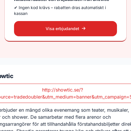
✔ Ingen kod krävs – rabatten dras automatiskt i
kassan
Visa erbjudandet
wtic
http://showtic.se/?
ource=tradedoubler&utm_medium=banner&utm_campaign=S
erbjuder en mängd olika evenemang som teater, musikaler,
r och shower. De samarbetar med flera arenor och
sarrangörer för att tillhandahålla förstahandsbiljetter dire