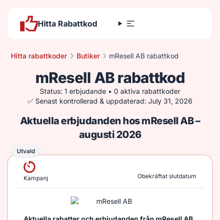
Hitta Rabattkod
Hitta rabattkoder
Butiker
mResell AB rabattkod
mResell AB rabattkod
Status: 1 erbjudande • 0 aktiva rabattkoder
✅ Senast kontrollerad & uppdaterad: July 31, 2026
Aktuella erbjudanden hos mResell AB –
augusti 2026
Utvald
Utvald
Obekräftat slutdatum
Kampanj
Aktuella rabatter och erbjudanden från mResell AB