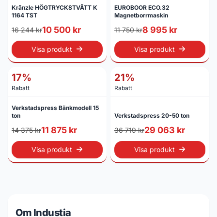
Kränzle HÖGTRYCKSTVÄTT K
EUROBOOR ECO.32
1164 TST
Magnetborrmaskin
10 500 kr
8 995 kr
16 244 kr
11 750 kr
Visa produkt
Visa produkt
17%
21%
Rabatt
Rabatt
Verkstadspress Bänkmodell 15
ton
Verkstadspress 20-50 ton
11 875 kr
29 063 kr
14 375 kr
36 719 kr
Visa produkt
Visa produkt
Om Industia