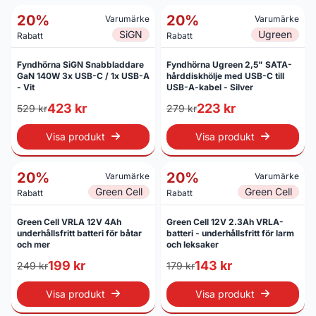
20%
20%
Varumärke
Varumärke
SiGN
Ugreen
Rabatt
Rabatt
Fyndhörna SiGN Snabbladdare
Fyndhörna Ugreen 2,5" SATA-
GaN 140W 3x USB-C / 1x USB-A
hårddiskhölje med USB-C till
- Vit
USB-A-kabel - Silver
423 kr
223 kr
529 kr
279 kr
Visa produkt
Visa produkt
20%
20%
Varumärke
Varumärke
Green Cell
Green Cell
Rabatt
Rabatt
Green Cell VRLA 12V 4Ah
Green Cell 12V 2.3Ah VRLA-
underhållsfritt batteri för båtar
batteri - underhållsfritt för larm
och mer
och leksaker
199 kr
143 kr
249 kr
179 kr
Visa produkt
Visa produkt